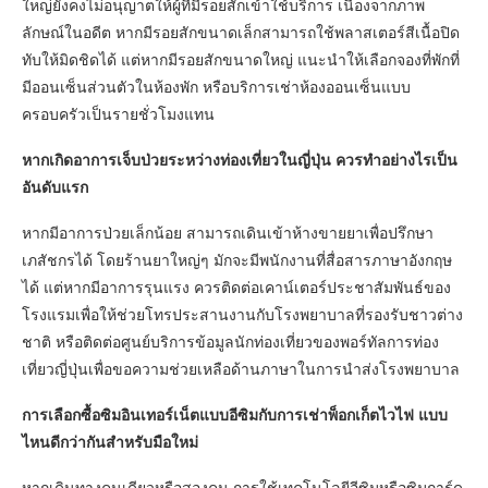
ใหญ่ยังคงไม่อนุญาตให้ผู้ที่มีรอยสักเข้าใช้บริการ เนื่องจากภาพ
ลักษณ์ในอดีต หากมีรอยสักขนาดเล็กสามารถใช้พลาสเตอร์สีเนื้อปิด
ทับให้มิดชิดได้ แต่หากมีรอยสักขนาดใหญ่ แนะนำให้เลือกจองที่พักที่
มีออนเซ็นส่วนตัวในห้องพัก หรือบริการเช่าห้องออนเซ็นแบบ
ครอบครัวเป็นรายชั่วโมงแทน
หากเกิดอาการเจ็บป่วยระหว่างท่องเที่ยวในญี่ปุ่น ควรทำอย่างไรเป็น
อันดับแรก
หากมีอาการป่วยเล็กน้อย สามารถเดินเข้าห้างขายยาเพื่อปรึกษา
เภสัชกรได้ โดยร้านยาใหญ่ๆ มักจะมีพนักงานที่สื่อสารภาษาอังกฤษ
ได้ แต่หากมีอาการรุนแรง ควรติดต่อเคาน์เตอร์ประชาสัมพันธ์ของ
โรงแรมเพื่อให้ช่วยโทรประสานงานกับโรงพยาบาลที่รองรับชาวต่าง
ชาติ หรือติดต่อศูนย์บริการข้อมูลนักท่องเที่ยวของพอร์ทัลการท่อง
เที่ยวญี่ปุ่นเพื่อขอความช่วยเหลือด้านภาษาในการนำส่งโรงพยาบาล
การเลือกซื้อซิมอินเทอร์เน็ตแบบอีซิมกับการเช่าพ็อกเก็ตไวไฟ แบบ
ไหนดีกว่ากันสำหรับมือใหม่
หากเดินทางคนเดียวหรือสองคน การใช้เทคโนโลยีอีซิมหรือซิมการ์ด