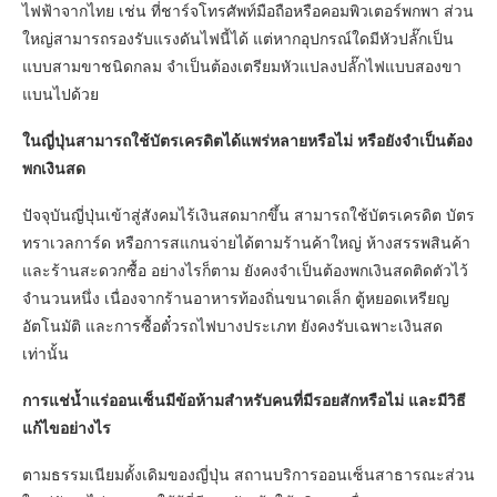
ไฟฟ้าจากไทย เช่น ที่ชาร์จโทรศัพท์มือถือหรือคอมพิวเตอร์พกพา ส่วน
ใหญ่สามารถรองรับแรงดันไฟนี้ได้ แต่หากอุปกรณ์ใดมีหัวปลั๊กเป็น
แบบสามขาชนิดกลม จำเป็นต้องเตรียมหัวแปลงปลั๊กไฟแบบสองขา
แบนไปด้วย
ในญี่ปุ่นสามารถใช้บัตรเครดิตได้แพร่หลายหรือไม่ หรือยังจำเป็นต้อง
พกเงินสด
ปัจจุบันญี่ปุ่นเข้าสู่สังคมไร้เงินสดมากขึ้น สามารถใช้บัตรเครดิต บัตร
ทราเวลการ์ด หรือการสแกนจ่ายได้ตามร้านค้าใหญ่ ห้างสรรพสินค้า
และร้านสะดวกซื้อ อย่างไรก็ตาม ยังคงจำเป็นต้องพกเงินสดติดตัวไว้
จำนวนหนึ่ง เนื่องจากร้านอาหารท้องถิ่นขนาดเล็ก ตู้หยอดเหรียญ
อัตโนมัติ และการซื้อตั๋วรถไฟบางประเภท ยังคงรับเฉพาะเงินสด
เท่านั้น
การแช่น้ำแร่ออนเซ็นมีข้อห้ามสำหรับคนที่มีรอยสักหรือไม่ และมีวิธี
แก้ไขอย่างไร
ตามธรรมเนียมดั้งเดิมของญี่ปุ่น สถานบริการออนเซ็นสาธารณะส่วน