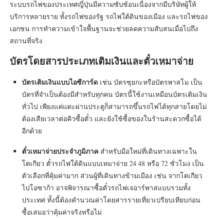
ระบบรถไฟของประเทศญี่ปุ่นมีความซับซ้อนเนื่องจากมีบริษัทผู้ให้
บริการหลายราย ทั้งรถไฟของรัฐ รถไฟใต้ดินของเมือง และรถไฟของ
เอกชน การทำความเข้าใจพื้นฐานจะช่วยลดความสับสนเมื่อไปถึง
สถานที่จริง
บัตรโดยสารประเภทเติมเงินและตั๋วเหมาจ่าย
บัตรเติมเงินแบบไอซีการ์ด
เช่น บัตรซุยกะหรือบัตรพาสโม เป็น
บัตรที่จำเป็นต้องมีสำหรับทุกคน บัตรนี้ใช้งานเหมือนบัตรเติมเงิน
ทั่วไป เพียงแค่แตะผ่านประตูก็สามารถขึ้นรถไฟได้ทุกสายโดยไม่
ต้องเสียเวลาต่อคิวซื้อตั๋ว และยังใช้ซื้อของในร้านสะดวกซื้อได้
อีกด้วย
ตั๋วเหมาจ่ายประจำภูมิภาค
สำหรับมือใหม่ที่เดินทางเฉพาะใน
โตเกียว ตั๋วรถไฟใต้ดินแบบเหมาจ่าย 24 48 หรือ 72 ชั่วโมง เป็น
ตัวเลือกที่คุ้มค่ามาก ส่วนผู้ที่เดินทางข้ามเมือง เช่น จากโตเกียว
ไปโอซาก้า อาจพิจารณาซื้อตั๋วรถไฟเจอาร์พาสแบบรวมทั้ง
ประเทศ ทั้งนี้ต้องคำนวณค่าโดยสารรายเที่ยวเปรียบเทียบก่อน
ซื้อเสมอว่าคุ้มค่าจริงหรือไม่