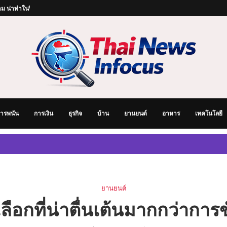
ม น่าทำในปีนี้
้านสวยในฝัน
่อยเหมือนเชฟมาเอง
็จอย่างยั่งยืน
ได้ไวที่สุด
ริ่มต้นอย่างไรให้มั่นคงและยั่งยืน
องสำหรับมือใหม่ เรียนรู้ขั้นตอนตั้งแต่เริ่มต้นจนออกเดินทาง
่ราบรื่น: ทำไมช่องทางการชำระเงินจึงสำคัญในการเดิมพันออนไลน์
จับตามองในยุคแห่งการเปลี่ยนผ่านเทคโนโลยี
ารพนัน
การเงิน
ธุรกิจ
บ้าน
ยานยนต์
อาหาร
เทคโนโลยี
ยานยนต์
ลือกที่น่าตื่นเต้นมากกว่าการ