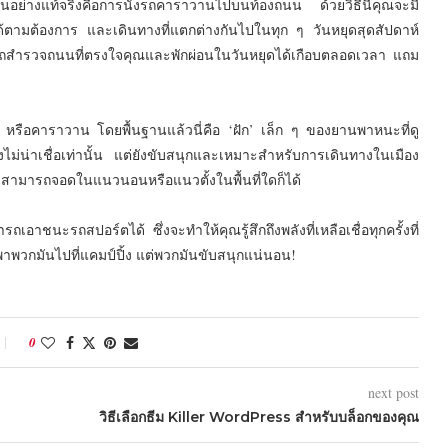
เต้นอย่างแท้จริงคือการนั่งรถคาราวานไปบนท้องถนน ด้วยวิธีนี้คุณจะมี
ก็ได้ตามต้องการ และเดินทางที่แตกต่างกันไปในทุก ๆ วันหยุดสุดสัปดาห์
รถสำรวจถนนที่ตรงใจคุณและพักผ่อนในวันหยุดได้เกือบตลอดเวลา แถม
4 หรือคาราวาน โดยพื้นฐานแล้วนี่คือ ‘ฝัก’ เล็ก ๆ ของยานพาหนะที่ดู
างไม่น่าเชื่อเท่านั้น แต่ยังขับสนุกและเหมาะสำหรับการเดินทางในเมือง
่าสามารถจอดในแนวนอนหรือแนวตั้งในพื้นที่ใดก็ได้
อาชนะรถสปอร์ตได้ ซึ่งจะทำให้คุณรู้สึกถึงพลังที่เหลือเชื่อทุกครั้งที่
าพวกมันไปที่แคมป์ปิ้ง แต่พวกมันขับสนุกแน่นอน!
0
next post
วิธีเลือกธีม Killer WordPress สำหรับบล็อกของคุณ