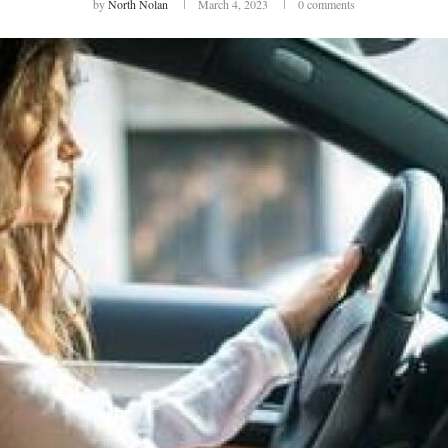
by
North Nolan
March 4, 2023
0 comments