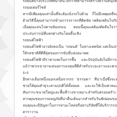
รถยนต์บางประเภทที่น่าสนใจกว่าที่สามารถสร้างความสนุกสน
รถมอเตอร์ไซด์
หากมีเพียงคุณเท่านั้นที่จะต้องนั่งรถไปด้วย ก็ไม่มีเหตุผลท
ด้วยวิธีนี้คุณสามารถข้ามการจราจรที่ติดขัด เพลิดเพลินไปกั
เมื่อคุณแล่นไปตามท้องถนน ตอนนี้คุณแค่ต้องตัดสินใจว
ประสบการณ์ที่แตกต่างกันโดยสิ้นเชิง
รถยนต์ไฟฟ้า
รถยนต์ไฟฟ้าอาจยังคงเป็น ‘รถยนต์’ ในทางเทคนิค แต่เป็นปร
ให้รสชาติที่ดีที่สุดของการขับขี่แห่งอนาคต
รถยนต์ไฟฟ้ามีราคาแพงในการซื้อ และปัจจุบันยังไม่มีการสนั
แม้ว่าพวกเขาอาจเสนอการลงทุนที่ดีสำหรับระยะยาวและพวก
4×4
อีกทางเลือกหนึ่งนอกเหนือจากรถ ‘ธรรมดา’ ที่น่าเบื่อซึ่งจะทำใ
ช่วยให้คุณทำธุระตามปกติได้ทั้งหมด และจะใช้เป็นพาหนะเดิ
สัมภาระขนาดใหญ่และพื้นที่วางขาเหมาะสำหรับครอบครัว) ใ
หากคุณชอบการผจญภัยที่น่าตื่นเต้นมากสำหรับวันพักผ่อนของ
จนคุณจะมีปัญหาในการหาอะไหล่หรือหาบริษัทที่ให้บริการรถ 
คาราวาน