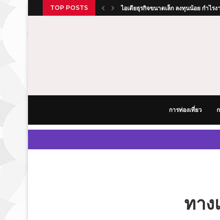
TOP POSTS
ไอเดียธุรกิจขนาดเล็ก ลงทุนน้อย กำไรงา
รีโนเวทบ้านเก่า เปลี่ยนบ้านโทรมเป็นบ
สูตรอาหารง่ายๆ ทำกินเองที่บ้านได้ อร
คู่มือเริ่มต้นทำธุรกิจจากศูนย์สู่ความสำเร
วิธีออมเงิน สูตรสำเร็จเก็บเงินแสนแรกให้
คู่มือวางแผนการเงินฉบับวัยรุ่นสร้างตัว เ
คู่มือวางแผนเที่ยวประเทศญี่ปุ่นด้วยตัวเ
การจ่ายเงินที่รวดเร็วและการฝากเงินที
รีวิวยานยนต์ 2026 รถยนต์รุ่นใหม่น่า
การท่องเที่ยว
ก
ทางเ