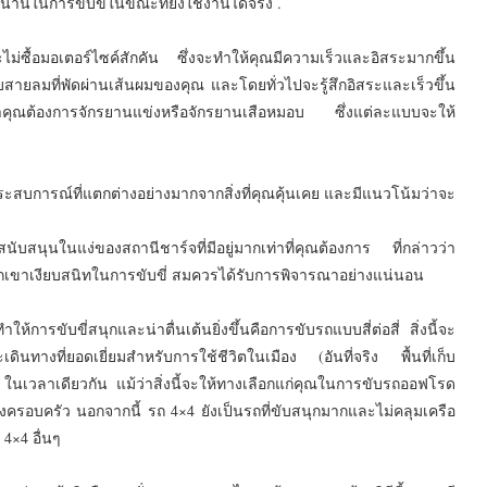
านในการขับขี่ในขณะที่ยังใช้งานได้จริง .
ี่จะไม่ซื้อมอเตอร์ไซค์สักคัน ซึ่งจะทำให้คุณมีความเร็วและอิสระมากขึ้น
บสายลมที่พัดผ่านเส้นผมของคุณ และโดยทั่วไปจะรู้สึกอิสระและเร็วขึ้น
่าคุณต้องการจักรยานแข่งหรือจักรยานเสือหมอบ ซึ่งแต่ละแบบจะให้
ะสบการณ์ที่แตกต่างอย่างมากจากสิ่งที่คุณคุ้นเคย และมีแนวโน้มว่าจะ
บสนุนในแง่ของสถานีชาร์จที่มีอยู่มากเท่าที่คุณต้องการ ที่กล่าวว่า
เขาเงียบสนิทในการขับขี่ สมควรได้รับการพิจารณาอย่างแน่นอน
ห้การขับขี่สนุกและน่าตื่นเต้นยิ่งขึ้นคือการขับรถแบบสี่ต่อสี่ สิ่งนี้จะ
นทางที่ยอดเยี่ยมสำหรับการใช้ชีวิตในเมือง (อันที่จริง พื้นที่เก็บ
นเวลาเดียวกัน แม้ว่าสิ่งนี้จะให้ทางเลือกแก่คุณในการขับรถออฟโรด
ครอบครัว นอกจากนี้ รถ 4×4 ยังเป็นรถที่ขับสนุกมากและไม่คลุมเครือ
4×4 อื่นๆ