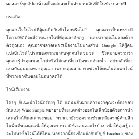
ดอลลาร์ทุกสัปดาห์ แต่ก็จะสะสมเป็นจำนวนเงินที่ดีในช่วงปลายปี
กรอเกิล
คุณสนใจในไวน์ที่ผู้คนดื่มกันทั่วโลกหรือไม่? คุณควรเป็นเพราะมี
โอกาสที่ดีที่จะมีจำหน่ายในที่ที่คุณอาศัยอยู่ และหากคุณไม่ลองด้วย
ตัวคุณเอง คุณอาจพลาดเพชรเม็ดงามไปบางส่วน Guurgle ให้ผู้คน
แบ่งปันไวน์โปรดของพวกเขากับทุกคนในชุมชน ซึ่งหมายความว่า
คุณจะรู้ว่าคุณชอบไวน์หรือไม่ก่อนที่จะเปิดขวดด้วยซ้ำ อย่ากลัวที่จะ
แบ่งปันมุมมองของคุณเอง เพราะคุณสามารถช่วยให้คนอื่นค้นพบไวน์
ที่พวกเขาชื่นชอบในอนาคตได้
ไวน์เรียบง่าย
ใครๆ ก็แนะนำไวน์อร่อยๆ ได้ แต่นั่นก็หมายความว่าคุณจะต้องชอบ
มันแน่ๆ Wine Simple พยายามที่จะแตกต่างออกไปเล็กน้อยด้วยการนำ
เสนอไวน์ที่คุณน่าจะชอบ พวกเขายังขอความช่วยเหลือจากผู้ค้าปลีก
ในพื้นที่ของคุณเพื่อให้คุณทราบว่ามีข้อเสนออะไรบ้าง เพื่อให้คุณรู้ว่า
จะไปหาซื้อไวน์ได้ที่ไหน นอกจากนี้ยังเชื่อมต่อกับบัญชี Facebook ของ