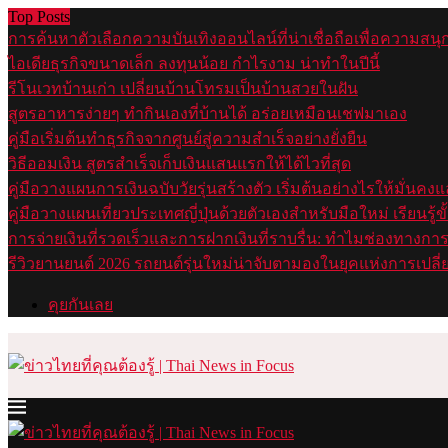
Top Posts
การค้นหาตัวเลือกความบันเทิงออนไลน์ที่น่าเชื่อถือเพื่อควา
ไอเดียธุรกิจขนาดเล็ก ลงทุนน้อย กำไรงาม น่าทำในปีนี้
รีโนเวทบ้านเก่า เปลี่ยนบ้านโทรมเป็นบ้านสวยในฝัน
สูตรอาหารง่ายๆ ทำกินเองที่บ้านได้ อร่อยเหมือนเชฟมาเอง
คู่มือเริ่มต้นทำธุรกิจจากศูนย์สู่ความสำเร็จอย่างยั่งยืน
วิธีออมเงิน สูตรสำเร็จเก็บเงินแสนแรกให้ได้ไวที่สุด
คู่มือวางแผนการเงินฉบับวัยรุ่นสร้างตัว เริ่มต้นอย่างไรให้มั่นคงแล
คู่มือวางแผนเที่ยวประเทศญี่ปุ่นด้วยตัวเองสำหรับมือใหม่ เรียนรู้
การจ่ายเงินที่รวดเร็วและการฝากเงินที่ราบรื่น: ทำไมช่องทาง
รีวิวยานยนต์ 2026 รถยนต์รุ่นใหม่น่าจับตามองในยุคแห่งการเปลี
คุยกันเลย