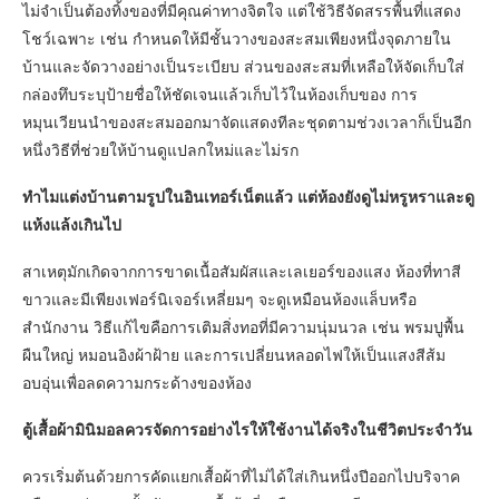
ไม่จำเป็นต้องทิ้งของที่มีคุณค่าทางจิตใจ แต่ใช้วิธีจัดสรรพื้นที่แสดง
โชว์เฉพาะ เช่น กำหนดให้มีชั้นวางของสะสมเพียงหนึ่งจุดภายใน
บ้านและจัดวางอย่างเป็นระเบียบ ส่วนของสะสมที่เหลือให้จัดเก็บใส่
กล่องทึบระบุป้ายชื่อให้ชัดเจนแล้วเก็บไว้ในห้องเก็บของ การ
หมุนเวียนนำของสะสมออกมาจัดแสดงทีละชุดตามช่วงเวลาก็เป็นอีก
หนึ่งวิธีที่ช่วยให้บ้านดูแปลกใหม่และไม่รก
ทำไมแต่งบ้านตามรูปในอินเทอร์เน็ตแล้ว แต่ห้องยังดูไม่หรูหราและดู
แห้งแล้งเกินไป
สาเหตุมักเกิดจากการขาดเนื้อสัมผัสและเลเยอร์ของแสง ห้องที่ทาสี
ขาวและมีเพียงเฟอร์นิเจอร์เหลี่ยมๆ จะดูเหมือนห้องแล็บหรือ
สำนักงาน วิธีแก้ไขคือการเติมสิ่งทอที่มีความนุ่มนวล เช่น พรมปูพื้น
ผืนใหญ่ หมอนอิงผ้าฝ้าย และการเปลี่ยนหลอดไฟให้เป็นแสงสีส้ม
อบอุ่นเพื่อลดความกระด้างของห้อง
ตู้เสื้อผ้ามินิมอลควรจัดการอย่างไรให้ใช้งานได้จริงในชีวิตประจำวัน
ควรเริ่มต้นด้วยการคัดแยกเสื้อผ้าที่ไม่ได้ใส่เกินหนึ่งปีออกไปบริจาค