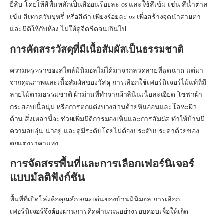
ยี่สิบ โดยให้สีพื้นหลักเป็นสีอ่อนร้อยละ os และใช้สีเข้ม เช่น สีน้ำตาล
เข้ม สีเทาควันบุหรี่ หรือสีดำ เพียงร้อยละ os เพื่อสร้างจุดนำสายตา
และมิติให้กับห้อง ไม่ให้ดูจืดชืดจนเกินไป
การคัดสรรวัสดุที่มีเนื้อสัมผัสเป็นธรรมชาติ
ความหรูหราของสไตล์มินิมอลไม่ได้มาจากลวดลายที่ฉูดฉาด แต่มา
จากคุณภาพและเนื้อสัมผัสของวัสดุ การเลือกใช้เฟอร์นิเจอร์ไม้แท้ที่มี
ลายไม้ตามธรรมชาติ ผ้าม่านที่ทำจากผ้าลินินเนื้อละเอียด โซฟาผ้า
กระสอบเนื้อนุ่ม หรือการตกแต่งบางส่วนด้วยหินอ่อนและโลหะผิว
ด้าน สิ่งเหล่านี้จะช่วยเพิ่มมิติการมองเห็นและการสัมผัส ทำให้บ้านมี
ความอบอุ่น น่าอยู่ และดูมีระดับโดยไม่ต้องประดับประดาด้วยของ
ตกแต่งราคาแพง
การจัดสรรพื้นที่และการเลือกเฟอร์นิเจอร์
แบบมัลติฟังก์ชัน
พื้นที่ที่เปิดโล่งคือคุณลักษณะเด่นของบ้านมินิมอล การเลือก
เฟอร์นิเจอร์จึงต้องผ่านการคิดคำนวณอย่างรอบคอบเพื่อให้เกิด