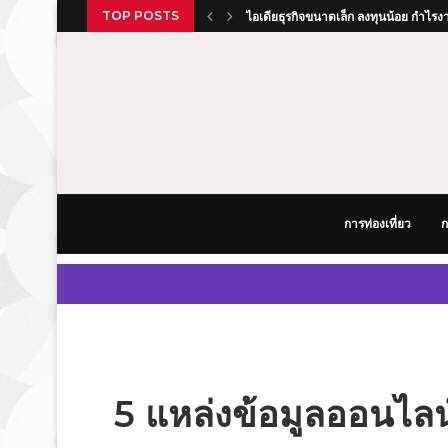
TOP POSTS
ไอเดียธุรกิจขนาดเล็ก ลงทุนน้อย กำไรงา
รีโนเวทบ้านเก่า เปลี่ยนบ้านโทรมเป็นบ
สูตรอาหารง่ายๆ ทำกินเองที่บ้านได้ อร
คู่มือเริ่มต้นทำธุรกิจจากศูนย์สู่ความสำเร
วิธีออมเงิน สูตรสำเร็จเก็บเงินแสนแรกให้
คู่มือวางแผนการเงินฉบับวัยรุ่นสร้างตัว เ
คู่มือวางแผนเที่ยวประเทศญี่ปุ่นด้วยตัวเ
การจ่ายเงินที่รวดเร็วและการฝากเงินที
รีวิวยานยนต์ 2026 รถยนต์รุ่นใหม่น่า
การท่องเที่ยว
ก
5 แหล่งข้อมูลออนไลน์ท