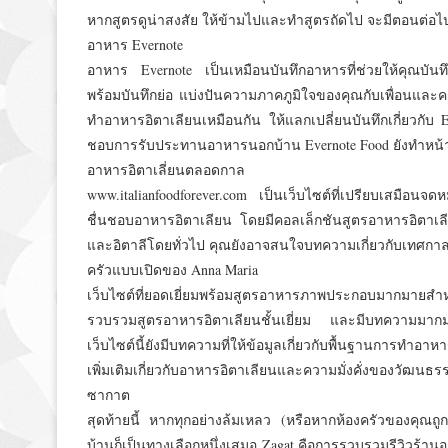
หากสูตรดูน่าสงสัย ให้ข้ามไปและทำสูตรถัดไป จะมีตอนต่อ
อาหาร Evernote
อาหาร Evernote เป็นเหมือนบันทึกอาหารที่ช่วยให้คุณบั
พร้อมบันทึกย่อ แบ่งปันความภาคภูมิใจของคุณกับเพื่อนและครอ
ทำอาหารอิตาเลียนเหมือนกัน ให้แลกเปลี่ยนบันทึกเกี่ยวกับ 
ชอบการรับประทานอาหารนอกบ้าน Evernote Food ยังทำหน้าที่
อาหารอิตาเลี่ยนตลอดกาล
www.italianfoodforever.com เป็นเว็บไซต์ที่เปรียบเสมือนจดหม
ชื่นชอบอาหารอิตาเลียน โดยมีคอลเล็กชันสูตรอาหารอิตาเล
และอิตาลีโดยทั่วไป คุณยังอาจสนใจบทความเกี่ยวกับเทศกาลด
ครัวแบบเปิดของ Anna Maria
เว็บไซต์ที่ยอดเยี่ยมพร้อมสูตรอาหารภาพประกอบมากมายสำ
รวบรวมสูตรอาหารอิตาเลียนชั้นเยี่ยม และมีบทความมากมายเก
เว็บไซต์นี้ยังมีบทความที่ให้ข้อมูลเกี่ยวกับพื้นฐานการทำอ
เพิ่มเติมเกี่ยวกับอาหารอิตาเลียนและความมั่งคั่งของวัฒนธรรม
ซากาต
สุดท้ายนี้ หากทุกอย่างล้มเหลว (หรือหากห้องครัวของคุ
บ้านก็เป็นทางเลือกหนึ่งเสมอ Zagat คือการรวบรวมรีวิวร้า