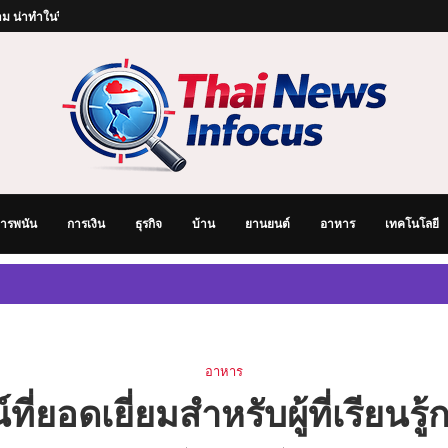
ม น่าทำในปีนี้
้านสวยในฝัน
่อยเหมือนเชฟมาเอง
็จอย่างยั่งยืน
ได้ไวที่สุด
ริ่มต้นอย่างไรให้มั่นคงและยั่งยืน
องสำหรับมือใหม่ เรียนรู้ขั้นตอนตั้งแต่เริ่มต้นจนออกเดินทาง
่ราบรื่น: ทำไมช่องทางการชำระเงินจึงสำคัญในการเดิมพันออนไลน์
จับตามองในยุคแห่งการเปลี่ยนผ่านเทคโนโลยี
ารพนัน
การเงิน
ธุรกิจ
บ้าน
ยานยนต์
อาหาร
เทคโนโลยี
อาหาร
ี่ยอดเยี่ยมสำหรับผู้ที่เรียน