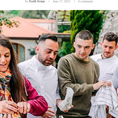
by
North Nolan
June 17, 2023
0 comments