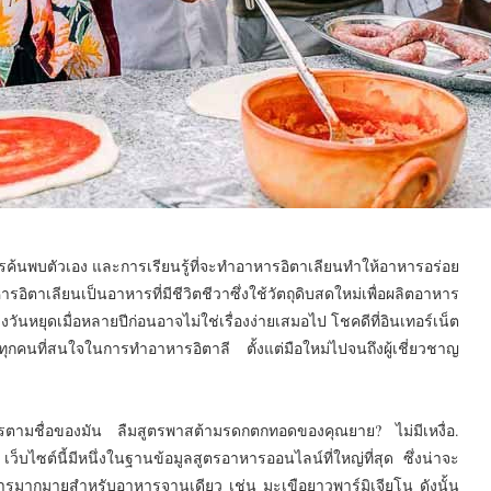
ารค้นพบตัวเอง และการเรียนรู้ที่จะทำอาหารอิตาเลียนทำให้อาหารอร่อย
รอิตาเลียนเป็นอาหารที่มีชีวิตชีวาซึ่งใช้วัตถุดิบสดใหม่เพื่อผลิตอาหาร
นหยุดเมื่อหลายปีก่อนอาจไม่ใช่เรื่องง่ายเสมอไป โชคดีที่อินเทอร์เน็ต
บทุกคนที่สนใจในการทำอาหารอิตาลี ตั้งแต่มือใหม่ไปจนถึงผู้เชี่ยวชาญ
าหารตามชื่อของมัน ลืมสูตรพาสต้ามรดกตกทอดของคุณยาย? ไม่มีเหงื่อ.
เว็บไซต์นี้มีหนึ่งในฐานข้อมูลสูตรอาหารออนไลน์ที่ใหญ่ที่สุด ซึ่งน่าจะ
ตรอาหารมากมายสำหรับอาหารจานเดียว เช่น มะเขือยาวพาร์มิเจียโน ดังนั้น