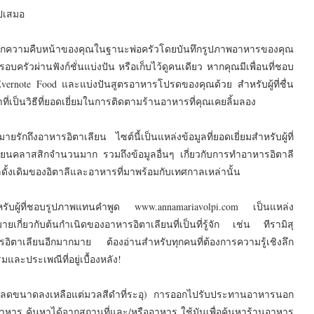
ไปเสมอ
นทึกความคืบหน้าของคุณในฐานะพ่อครัวโดยบันทึกรูปภาพอาหารของคุณ
บครัวผ่านฟังก์ชั่นแบ่งปัน หรือเก็บไว้ดูคนเดียว หากคุณมีเพื่อนที่ชอบ
Evernote Food และแบ่งปันสูตรอาหารโปรดของคุณด้วย สำหรับผู้ที่ชื่น
เป็นวิธีที่ยอดเยี่ยมในการติดตามร้านอาหารที่คุณเคยลิ้มลอง
ายรักถึงอาหารอิตาเลียน ไซต์นี้เป็นแหล่งข้อมูลที่ยอดเยี่ยมสำหรับผู้ที่
ียนคลาสสิกจำนวนมาก รวมถึงข้อมูลอื่นๆ เกี่ยวกับการทำอาหารอิตาลี
ั้งเดิมของอิตาลีและอาหารที่มาพร้อมกับเทศกาลเหล่านั้น
หรับผู้ที่ชอบรูปภาพแทนคำพูด www.annamariavolpi.com เป็นแหล่ง
ี่ยวกับต้นกำเนิดของอาหารอิตาเลียนที่เป็นที่รู้จัก เช่น ทีรามิสุ
าหารอิตาเลียนอีกมากมาย ต้องอ่านสำหรับทุกคนที่ต้องการความรู้เชิงลึก
และประเพณีที่อยู่เบื้องหลัง!
ณถูกลดขนาดลงเหลือแต่มวลสีดำที่ระอุ) การออกไปรับประทานอาหารนอก
นอาหาร ค้นหาได้จากสถานที่และ/หรืออาหาร ใช้มันเพื่อค้นหาร้านอาหาร