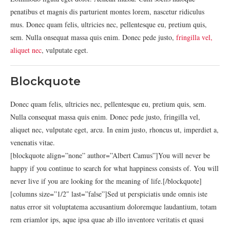
penatibus et magnis dis parturient montes lorem, nascetur ridiculus
mus. Donec quam felis, ultricies nec, pellentesque eu, pretium quis,
sem. Nulla onsequat massa quis enim. Donec pede justo,
fringilla vel,
aliquet nec
, vulputate eget.
Blockquote
Donec quam felis, ultricies nec, pellentesque eu, pretium quis, sem.
Nulla consequat massa quis enim. Donec pede justo, fringilla vel,
aliquet nec, vulputate eget, arcu. In enim justo, rhoncus ut, imperdiet a,
venenatis vitae.
[blockquote align=”none” author=”Albert Camus”]You will never be
happy if you continue to search for what happiness consists of. You will
never live if you are looking for the meaning of life.[/blockquote]
[columns size=”1/2″ last=”false”]Sed ut perspiciatis unde omnis iste
natus error sit voluptatema accusantium doloremque laudantium, totam
rem eriamlor ips, aque ipsa quae ab illo inventore veritatis et quasi