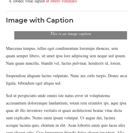
Donec vitae sapien
ut libero venenatis
Image with Caption
This is an image caption
Maecenas tempus, tellus eget condimentum loremipu rhoncus, sem
quam semper libero, sit amet ipsu lore adipiscing sem neque sed ipsum.
Nam quam nunctlie, blandit vel, luctus pulvinar, hendrerit id, lorem.
Suspendisse aliquam luctus vulputate. Nunc nec estlo turpis. Donec arcu
ligula, bibendum eget aliqua sed.
Sed ut perspiciatis unde omnis iste natus error sit voluptatema
accusantium doloremque laudantium, totam rem eriamlor ips, aque ipsa
quae ab illo inventore veritatis et quasi architectoui beatae vitae dicta
sunt explicabo. Nemo enim ipsam volutpat. Ut augue dui, lacinia
scesque lacinia quis, elentum in elit. Aean lobortis enim quis lacus ules
eget aliquet odio. Cras fermentum blandit dolor aliquet tincidunt. Aliq